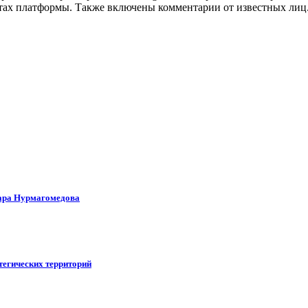
тах платформы. Также включены комментарии от известных лиц
мара Нурмагомедова
тегических территорий