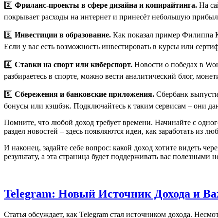
2️⃣
Фриланс‑проекты в сфере дизайна и копирайтинга.
На са
покрывает расходы на интернет и принесёт небольшую прибыл
3️⃣
Инвестиции в образование.
Как показал пример Филиппа К
Если у вас есть возможность инвестировать в курсы или сертиф
4️⃣
Ставки на спорт или киберспорт.
Новости о победах в Wor
разбираетесь в спорте, можно вести аналитический блог, монет
5️⃣
Сбережения и банковские приложения.
Сбербанк выпусти
бонусы или кэшбэк. Подключайтесь к таким сервисам – они даю
Помните, что любой доход требует времени. Начинайте с одног
раздел новостей – здесь появляются идеи, как заработать из л
И наконец, задайте себе вопрос: какой доход хотите видеть че
результату, а эта страница будет поддерживать вас полезными 
Telegram: Новый Источник Дохода и В
Статья обсуждает, как Telegram стал источником дохода. Несм