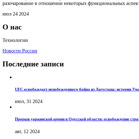
разочарование в отношении некоторых функциональных аспек
июл 24 2024
О нас
Технологии
Новости России
Последние записи
UFC освобождает непобежденного бойца из Дагестана: история У
июл, 31 2024
Прорыв украинской армии в Одесской области: освобождение стра
авг, 12 2024