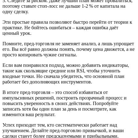
5. Следите за риском. Даже лучший план может провалиться,
поэтому ставьте стоп‑лосс не дальше 1‑2 % от капитала на
одну сделку.
Эти простые правила позволяют быстро перейти от теории к
практике. Не бойтесь ошибаться – каждая ошибка даёт
ценный урок.
Помните, пред-торговля не заменяет анализ, а лишь упрощает
его. Вы всё равно должны понять, почему цена движется, а не
просто копировать чужие сигналы.
Если вам понравился подход, можно добавить индикаторы,
такие как скользящие средние или RSI, чтобы уточнить
входные точки. Но сначала убедитесь, что основной план
работает без дополняющих инструментов.
В итоге пред-торговля – это способ избавиться от
импульсивных решений, построить прозрачный процесс и
повысить уверенность в своих действиях. Попробуйте
записать хотя бы один план за день и посмотрите, как
изменится ваш результат.
Успех приходит тем, кто систематически работает над
улучшением. Делайте пред-торговлю привычкой, и ваши
сделки станут более предсказуемыми и прибыльными.