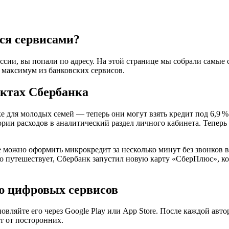
ься сервисами?
оссии, вы попали по адресу. На этой странице мы собрали самы
 максимум из банковских сервисов.
уктах Сбербанка
е для молодых семей — теперь они могут взять кредит под 6,9 
ии расходов в аналитический раздел личного кабинета. Теперь с
можно оформить микрокредит за несколько минут без звонков в
сто путешествует, Сбербанк запустил новую карту «СберПлюс», к
ю цифровых сервисов
новляйте его через Google Play или App Store. После каждой а
т от посторонних.