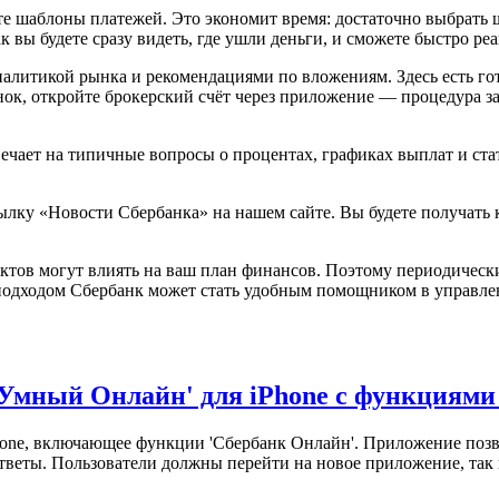
те шаблоны платежей. Это экономит время: достаточно выбрать 
 вы будете сразу видеть, где ушли деньги, и сможете быстро ре
алитикой рынка и рекомендациями по вложениям. Здесь есть го
ок, откройте брокерский счёт через приложение — процедура за
ечает на типичные вопросы о процентах, графиках выплат и стат
лку «Новости Сбербанка» на нашем сайте. Вы будете получать 
ктов могут влиять на ваш план финансов. Поэтому периодически
 подходом Сбербанк может стать удобным помощником в управле
'Умный Онлайн' для iPhone с функциями
one, включающее функции 'Сбербанк Онлайн'. Приложение позв
тветы. Пользователи должны перейти на новое приложение, так к