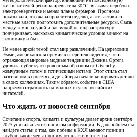
метеорологический фактор, влияющий на повседневную
жизнь жителей региона
превысила 30 °C, вызывая перебои в
электроэнергетике и меняя планы фермеров. Прогнозы
показывали, что жара продлится неделю, а это заставило
местные власти подготовить дополнительные ресурсы. Связь
между температурой и нагрузкой на инфраструктуру
подчёркивает, насколько климатические условия влияют на
экономику и быт.
Не менее яркой темой стал мир развлечений. На церемонии
Эмми
,
американская премия в сфере телевидения, часто
отражающая мировые модные тенденции
Дженна Ортега
удивила публику откровенным образцом от Givenchy –
жемчужным топом и готическими нотами. Этот стиль стал
разговором в соцсетях, а дизайнеры начали копировать детали
в своих коллекциях. Таким образом, событие в США
напрямую отразилось на модных вкусах российских
читателей.
Что ждать от новостей сентября
Сочетание спорта, климата и культуры делает архив сентября
2025 уникальным источником информации. В дальнейшем вы
найдёте статьи о том, как победы в КХЛ меняют позиции
клубов, какие меры принимают власти в ответ на