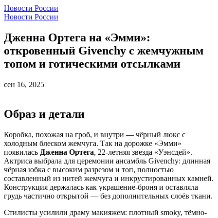
Новости России
Новости России
Дженна Ортега на «Эмми»:
откровенный Givenchy с жемчужным
топом и готическими отсылками
сен 16, 2025
Образ и детали
Коробка, похожая на гроб, и внутри — чёрный люкс с
холодным блеском жемчуга. Так на дорожке «Эмми»
появилась
Дженна Ортега
, 22‑летняя звезда «Уэнсдей».
Актриса выбрала для церемонии ансамбль Givenchy: длинная
чёрная юбка с высоким разрезом и топ, полностью
составленный из нитей жемчуга и инкрустированных камней.
Конструкция держалась как украшение-броня и оставляла
грудь частично открытой — без дополнительных слоёв ткани.
Стилисты усилили драму макияжем: плотный smoky, тёмно-