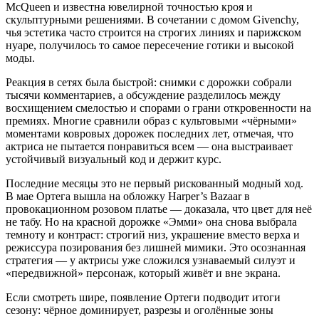
McQueen и известна ювелирной точностью кроя и
скульптурными решениями. В сочетании с домом Givenchy,
чья эстетика часто строится на строгих линиях и парижском
нуаре, получилось то самое пересечение готики и высокой
моды.
Реакция в сетях была быстрой: снимки с дорожки собрали
тысячи комментариев, а обсуждение разделилось между
восхищением смелостью и спорами о грани откровенности на
премиях. Многие сравнили образ с культовыми «чёрными»
моментами ковровых дорожек последних лет, отмечая, что
актриса не пытается понравиться всем — она выстраивает
устойчивый визуальный код и держит курс.
Последние месяцы это не первый рискованный модный ход.
В мае Ортега вышла на обложку Harper’s Bazaar в
провокационном розовом платье — доказала, что цвет для неё
не табу. Но на красной дорожке «Эмми» она снова выбрала
темноту и контраст: строгий низ, украшение вместо верха и
режиссура позирования без лишней мимики. Это осознанная
стратегия — у актрисы уже сложился узнаваемый силуэт и
«передвижной» персонаж, который живёт и вне экрана.
Если смотреть шире, появление Ортеги подводит итоги
сезону: чёрное доминирует, разрезы и оголённые зоны