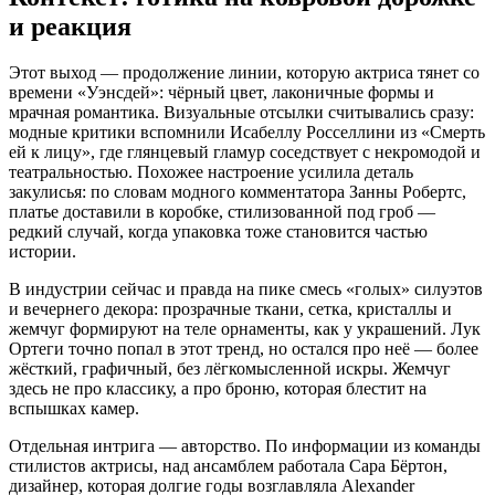
и реакция
Этот выход — продолжение линии, которую актриса тянет со
времени «Уэнсдей»: чёрный цвет, лаконичные формы и
мрачная романтика. Визуальные отсылки считывались сразу:
модные критики вспомнили Исабеллу Росселлини из «Смерть
ей к лицу», где глянцевый гламур соседствует с некромодой и
театральностью. Похожее настроение усилила деталь
закулисья: по словам модного комментатора Занны Робертс,
платье доставили в коробке, стилизованной под гроб —
редкий случай, когда упаковка тоже становится частью
истории.
В индустрии сейчас и правда на пике смесь «голых» силуэтов
и вечернего декора: прозрачные ткани, сетка, кристаллы и
жемчуг формируют на теле орнаменты, как у украшений. Лук
Ортеги точно попал в этот тренд, но остался про неё — более
жёсткий, графичный, без лёгкомысленной искры. Жемчуг
здесь не про классику, а про броню, которая блестит на
вспышках камер.
Отдельная интрига — авторство. По информации из команды
стилистов актрисы, над ансамблем работала Сара Бёртон,
дизайнер, которая долгие годы возглавляла Alexander