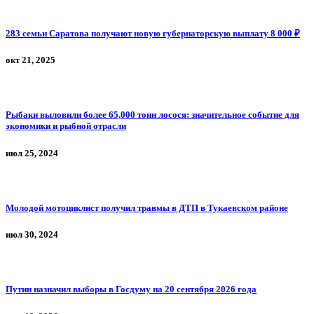
283 семьи Саратова получают новую губернаторскую выплату 8 000 ₽
окт 21, 2025
Рыбаки выловили более 65,000 тонн лосося: значительное событие для
экономики и рыбной отрасли
июл 25, 2024
Молодой мотоциклист получил травмы в ДТП в Тукаевском районе
июл 30, 2024
Путин назначил выборы в Госдуму на 20 сентября 2026 года