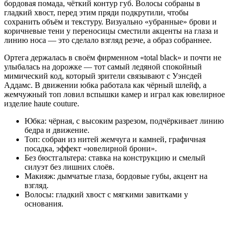
бордовая помада, чёткий контур губ. Волосы собраны в
гладкий хвост, перед этим пряди подкрутили, чтобы
сохранить объём и текстуру. Визуально «убранные» брови и
коричневые тени у переносицы сместили акценты на глаза и
линию носа — это сделало взгляд резче, а образ собраннее.
Ортега держалась в своём фирменном «total black» и почти не
улыбалась на дорожке — тот самый ледяной спокойный
мимический код, который зрители связывают с Уэнсдей
Аддамс. В движении юбка работала как чёрный шлейф, а
жемчужный топ ловил вспышки камер и играл как ювелирное
изделие haute couture.
Юбка: чёрная, с высоким разрезом, подчёркивает линию
бедра и движение.
Топ: собран из нитей жемчуга и камней, графичная
посадка, эффект «ювелирной брони».
Без бюстгальтера: ставка на конструкцию и смелый
силуэт без лишних слоёв.
Макияж: дымчатые глаза, бордовые губы, акцент на
взгляд.
Волосы: гладкий хвост с мягкими завитками у
основания.