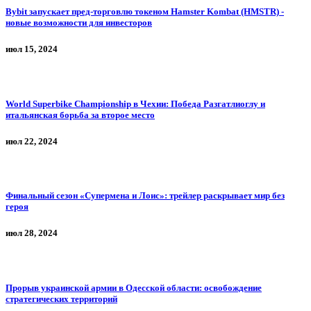
Bybit запускает пред-торговлю токеном Hamster Kombat (HMSTR) -
новые возможности для инвесторов
июл 15, 2024
World Superbike Championship в Чехии: Победа Разгатлиоглу и
итальянская борьба за второе место
июл 22, 2024
Финальный сезон «Супермена и Лоис»: трейлер раскрывает мир без
героя
июл 28, 2024
Прорыв украинской армии в Одесской области: освобождение
стратегических территорий