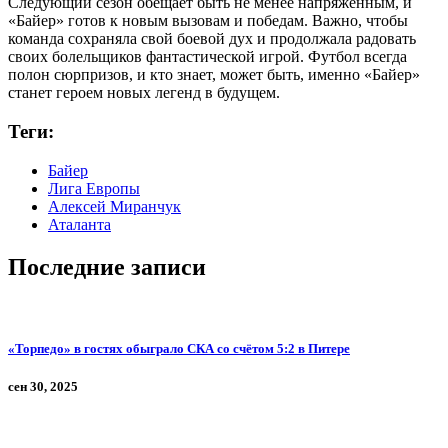
Следующий сезон обещает быть не менее напряженным, и
«Байер» готов к новым вызовам и победам. Важно, чтобы
команда сохраняла свой боевой дух и продолжала радовать
своих болельщиков фантастической игрой. Футбол всегда
полон сюрпризов, и кто знает, может быть, именно «Байер»
станет героем новых легенд в будущем.
Теги:
Байер
Лига Европы
Алексей Миранчук
Аталанта
Последние записи
«Торпедо» в гостях обыграло СКА со счётом 5:2 в Питере
сен 30, 2025