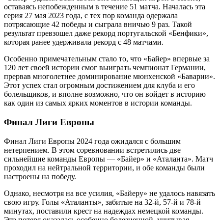
оставаясь непобежденным в течение 51 матча. Началась эта
серия 27 мая 2023 года, с тех пор команда одержала
потрясающие 42 победы и сыграла вничью 9 раз. Такой
результат превзошел даже рекорд португальской «Бенфики»,
которая ранее удерживала рекорд с 48 матчами.
Особенно примечательным стало то, что «Байер» впервые за
120 лет своей истории смог выиграть чемпионат Германии,
прервав многолетнее доминирование мюнхенской «Баварии».
Этот успех стал огромным достижением для клуба и его
болельщиков, и вполне возможно, что он войдет в историю
как один из самых ярких моментов в истории команды.
Финал Лиги Европы
Финал Лиги Европы 2024 года ожидался с большим
нетерпением. В этом соревновании встретились две
сильнейшие команды Европы — «Байер» и «Аталанта». Матч
проходил на нейтральной территории, и обе команды были
настроены на победу.
Однако, несмотря на все усилия, «Байеру» не удалось навязать
свою игру. Голы «Аталанты», забитые на 32-й, 57-й и 78-й
минутах, поставили крест на надеждах немецкой команды.
Эта потеря оказалась особенно болезненной, учитывая