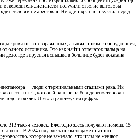
ие. Уже через день после официального сообщения губернатор
 и руководитель диспансера получили строгие выговоры.
 один человек не арестован. Ни один врач не предстал перед
зцы крови от всех заражённых, а также пробы с оборудования,
от одного источника. Это как найти отпечаток пальца на
сии дело, где вирусная вспышка в больнице будет доказана
одиспансера — люди с терминальными стадиями рака. Их
уживают гепатит C, который раньше не был диагностирован —
не подсчитывает. И это страшнее, чем цифры.
коло 313 тысяч человек. Ежегодно здесь получают помощь 15
ез защиты. В 2024 году здесь не было даже штатного
уководство, которое не замечало, что иглы не меняют.