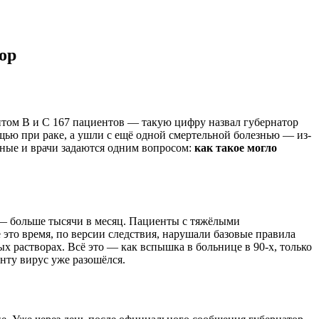
ор
титом B и C 167 пациентов — такую цифру назвал губернатор
ощью при раке, а ушли с ещё одной смертельной болезнью — из-
дные и врачи задаются одним вопросом:
как такое могло
 — больше тысячи в месяц. Пациенты с тяжёлыми
 это время, по версии следствия, нарушали базовые правила
 растворах. Всё это — как вспышка в больнице в 90-х, только
енту вирус уже разошёлся.