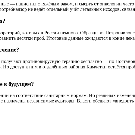
ные — пациенты с тяжёлым раком, и смерть от онкологии часто 
отребнадзор не ведёт отдельный учёт летальных исходов, связа
о?
бораторий, которых в России немного. Образцы из Петропавловс
внить десятки проб. Итоговые данные ожидаются в конце декаб
ечение?
е, получают противовирусную терапию бесплатно — по Постанов
р. Но доступ к ним в отдалённых районах Камчатки остаётся пр
е в будущем?
ний на соответствие санитарным нормам. Но реальных изменени
не назначены независимые аудиторы. Власти обещают «внедрить