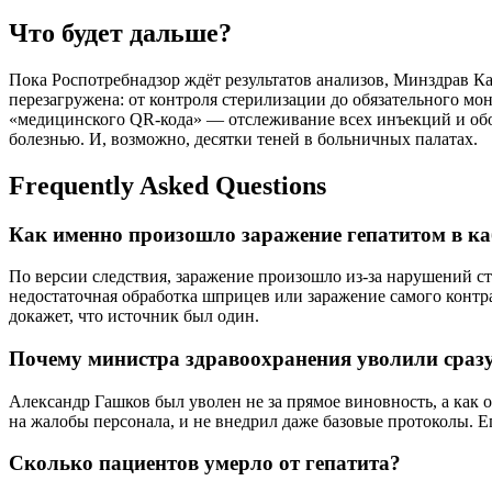
Что будет дальше?
Пока Роспотребнадзор ждёт результатов анализов, Минздрав К
перезагружена: от контроля стерилизации до обязательного м
«медицинского QR-кода» — отслеживание всех инъекций и обо
болезнью. И, возможно, десятки теней в больничных палатах.
Frequently Asked Questions
Как именно произошло заражение гепатитом в к
По версии следствия, заражение произошло из-за нарушений 
недостаточная обработка шприцев или заражение самого контр
докажет, что источник был один.
Почему министра здравоохранения уволили сразу
Александр Гашков был уволен не за прямое виновность, а как 
на жалобы персонала, и не внедрил даже базовые протоколы. Е
Сколько пациентов умерло от гепатита?