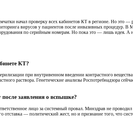
амчатки начал проверку всех кабинетов КТ в регионе. Но это 
ониторинга вирусов у пациентов после инвазивных процедур. В 
рудования по серийным номерам. Но пока это — лишь идея. А 
абинете КТ?
стерилизации при внутривенном введении контрастного вещества
астного раствора. Генетические анализы Роспотребнадзора сей
 после заявления о вспышке?
ответственное лицо за системный провал. Минздрав не проводил 
го отставка — политический жест, но и признание того, что сис