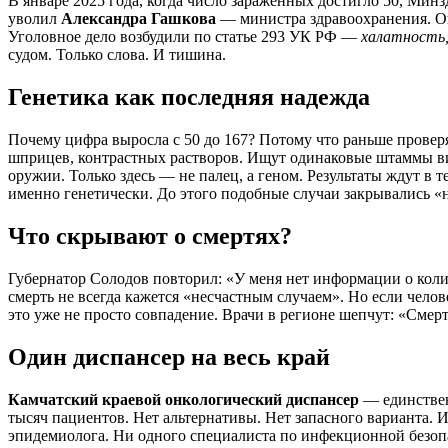
В январе 2025 года, когда число заражённых достигло 50, Ми
уволил
Александра Гашкова
— министра здравоохранения. Он
Уголовное дело возбудили по статье 293 УК РФ —
халатность,
судом. Только слова. И тишина.
Генетика как последняя надежда
Почему цифра выросла с 50 до 167? Потому что раньше провер
шприцев, контрастных растворов. Ищут одинаковые штаммы виру
оружии. Только здесь — не палец, а геном. Результаты ждут в 
именно генетически. До этого подобные случаи закрывались «н
Что скрывают о смертях?
Губернатор Солодов повторил: «У меня нет информации о кол
смерть не всегда кажется «несчастным случаем». Но если чело
это уже не просто совпадение. Врачи в регионе шепчут: «Смер
Один диспансер на весь край
Камчатский краевой онкологический диспансер
— единствен
тысяч пациентов. Нет альтернативы. Нет запасного варианта. 
эпидемиолога. Ни одного специалиста по инфекционной безопас