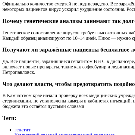
Официально количество смертей не подтверждено. Все заражён
некоторых пациентов вирус ускорил ухудшение состояния. Росп
Почему генетические анализы занимают так долг
Генетическое сопоставление вирусов требует высокоточных ла
Каждый образец анализируют по 10–14 дней. Плюс — нужно сра
Получают ли заражённые пациенты бесплатное л
Да. Все пациенты, заразившиеся гепатитом B и C в диспансер
включает новые препараты, такие как софосбувир и ледипасви
Петропавловск.
Что делают власти, чтобы предотвратить подобно
В Камчатском крае начали проверку всех медицинских учрежде
стерилизации, не установлены камеры в кабинетах инъекций, 
бюджета это остаётся пустыми словами.
Теги:
гепатит