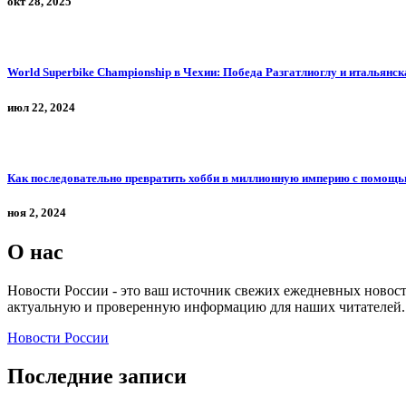
окт 28, 2025
World Superbike Championship в Чехии: Победа Разгатлиоглу и итальянск
июл 22, 2024
Как последовательно превратить хобби в миллионную империю с помощь
ноя 2, 2024
О нас
Новости России - это ваш источник свежих ежедневных новосте
актуальную и проверенную информацию для наших читателей. 
Новости России
Последние записи