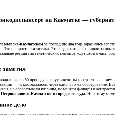
 онкодиспансере на Камчатке — губернат
павловске-Камчатском
за последние два года заразились гепа
а. Это не просто статистика. Это люди, которые пришли за пом
альные результаты генетических анализов ждут своего часа, ро
е заметил
роводили около 50 процедур с внутривенным контрастированием
кции — и, как оказалось, через одно и то же оборудование. Всё
глы, не обрабатывали шприцы, не меняли фильтры в контрастных
ю
Петропавловск-Камчатского городского суда
. Но к тому мом
вное дело