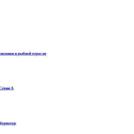
кономики и рыбной отрасли
Серии А
убернатор