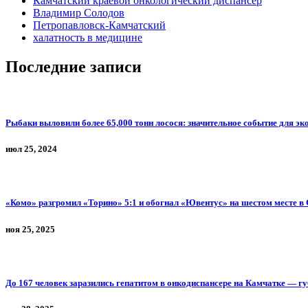
Камчатский краевой онкологический диспансер
Владимир Солодов
Петропавловск-Камчатский
халатность в медицине
Последние записи
Рыбаки выловили более 65,000 тонн лосося: значительное событие для э
июл 25, 2024
«Комо» разгромил «Торино» 5:1 и обогнал «Ювентус» на шестом месте в 
ноя 25, 2025
До 167 человек заразились гепатитом в онкодиспансере на Камчатке — г