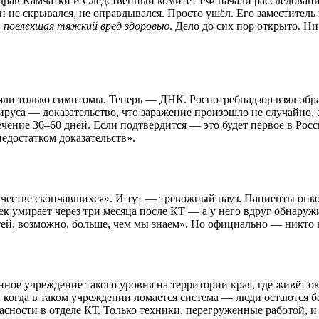
нздрав Камчатки и Следственный комитет РФ начали расследован
 не скрывался, не оправдывался. Просто ушёл. Его заместитель
 повлекшая тяжкий вред здоровью
. Дело до сих пор открыто. Ни
яли только симптомы. Теперь — ДНК. Роспотребнадзор взял обра
са — доказательство, что заражение произошло не случайно, а 
течение 30–60 дней. Если подтвердится — это будет первое в Рос
едостатком доказательств».
ичестве скончавшихся». И тут — тревожный пауз. Пациенты онк
век умирает через три месяца после КТ — а у него вдруг обнар
тей, возможно, больше, чем мы знаем». Но официально — никто 
ное учреждение такого уровня на территории края, где живёт о
И когда в таком учреждении ломается система — люди остаются б
ности в отделе КТ. Только техники, перегруженные работой, и р