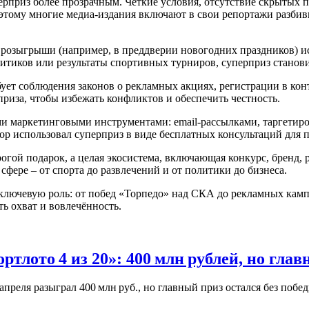
ерприз более прозрачным. Четкие условия, отсутствие скрытых п
тому многие медиа‑издания включают в свои репортажи разбивк
 розыгрыши (например, в преддверии новогодних праздников) 
литиков или результаты спортивных турниров, суперприз стано
ует соблюдения законов о рекламных акциях, регистрации в ко
приза, чтобы избежать конфликтов и обеспечить честность.
ими маркетинговыми инструментами: email‑рассылками, таргети
автор использовал суперприз в виде бесплатных консультаций для
дорогой подарок, а целая экосистема, включающая конкурс, брен
 сфере – от спорта до развлечений и от политики до бизнеса.
и ключевую роль: от побед «Торпедо» над СКА до рекламных ка
ть охват и вовлечённость.
лото 4 из 20»: 400 млн рублей, но глав
реля разыграл 400 млн руб., но главный приз остался без побед