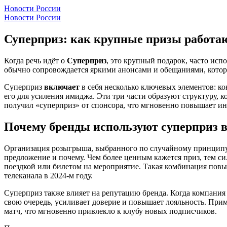
Новости России
Новости России
Суперприз: как крупные призы работа
Когда речь идёт о
Суперприз
,
это крупный подарок, часто исп
обычно сопровождается яркими анонсами и обещаниями, которы
Суперприз
включает
в себя несколько ключевых элементов:
ко
его для усиления имиджа
. Эти три части образуют структуру, 
получил «суперприз» от спонсора, что мгновенно повышает ин
Почему бренды используют суперприз 
Организация
розыгрыша
,
выбранного по случайному принципу
предложение и почему
. Чем более ценным кажется приз, тем 
поездкой или билетом на мероприятие. Такая комбинация повы
телеканала в 2024‑м году.
Суперприз также влияет на репутацию бренда. Когда компания 
свою очередь, усиливает доверие и повышает лояльность. При
матч, что мгновенно привлекло к клубу новых подписчиков.