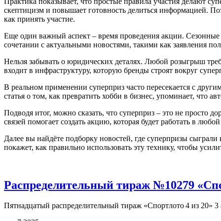
Практика показывает, что простые правила участия делают суп
скептицизм и повышает готовность делиться информацией. Поэ
как принять участие.
Еще один важный аспект – время проведения акции. Сезонные
сочетании с актуальными новостями, такими как заявления по
Нельзя забывать о юридических деталях. Любой розыгрыш треб
входит в инфраструктуру, которую бренды строят вокруг супер
В реальном применении суперприз часто пересекается с друг
статья о том, как превратить хобби в бизнес, упоминает, что 
Подводя итог, можно сказать, что суперприз – это не просто 
связей помогает создать акцию, которая будет работать в любой
Далее вы найдёте подборку новостей, где суперпризы сыграл
покажет, как правильно использовать эту технику, чтобы усили
Распределительный тираж №10279 «Спорт
Пятнадцатый распределительный тираж «Спортлото 4 из 20» 3 ап