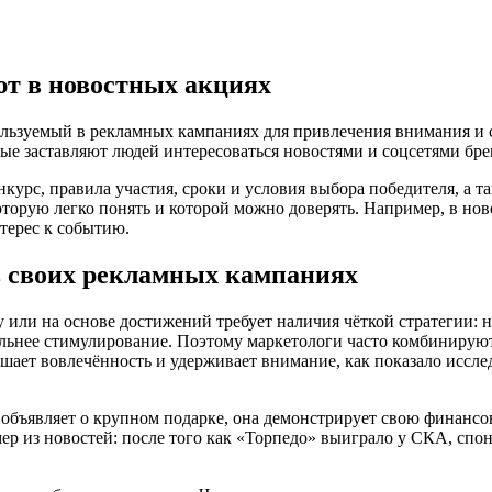
ют в новостных акциях
ользуемый в рекламных кампаниях для привлечения внимания и 
е заставляют людей интересоваться новостями и соцсетями бре
нкурс
,
правила участия, сроки и условия выбора победителя
, а 
которую легко понять и которой можно доверять. Например, в но
терес к событию.
в своих рекламных кампаниях
 или на основе достижений
требует наличия чёткой стратегии:
сильнее стимулирование. Поэтому маркетологи часто комбиниру
шает вовлечённость и удерживает внимание, как показало иссл
объявляет о крупном подарке, она демонстрирует свою финансов
мер из новостей: после того как «Торпедо» выиграло у СКА, сп