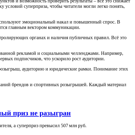
унктов и возможность проверить результаты – всё это снижает
у условий суперприза, чтобы читатели могли легко понять,
используют эмоциональный накал и повышенный спрос. В
вится главным вектором коммуникации.
нтролирующих органах и наличия публичных правил. Всё это
рованной рекламой и социальными челленджами. Например,
 первых подписчиков, что ускорило рост аудитории.
д, розыгрыш, аудиторию и юридические рамки. Понимание этих
мпаний брендов и спортивных розыгрышей. Каждый материал
ный приз не разыгран
ителя, а суперприз превысил 507 млн руб.