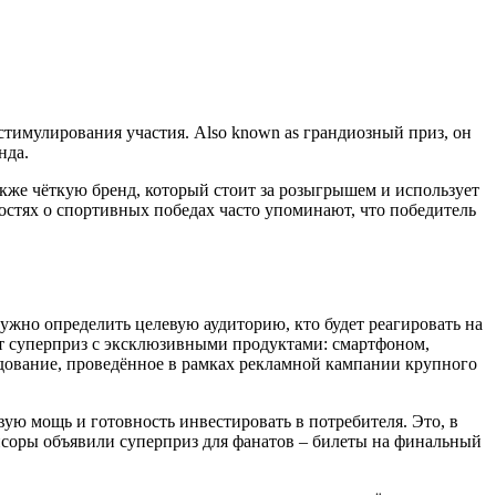
стимулирования участия
. Also known as
грандиозный приз
, он
нда.
также чёткую
бренд
,
который стоит за розыгрышем и использует
востях о спортивных победах часто упоминают, что победитель
 нужно определить целевую
аудиторию
,
кто будет реагировать на
ют суперприз с эксклюзивными продуктами: смартфоном,
едование, проведённое в рамках рекламной кампании крупного
ую мощь и готовность инвестировать в потребителя. Это, в
онсоры объявили суперприз для фанатов – билеты на финальный