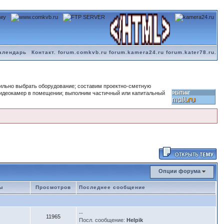
алендарь
Контакт. forum.comkvb.ru forum.kamera24.ru forum.kater78.ru.
вильно выбрать оборудование; составим проектно-сметную
видеокамер в помещении; выполним частичный или капитальный
Опции форума
мы
Просмотров
Последнее сообщение
--
11965
Посл. сообщение:
Helpik