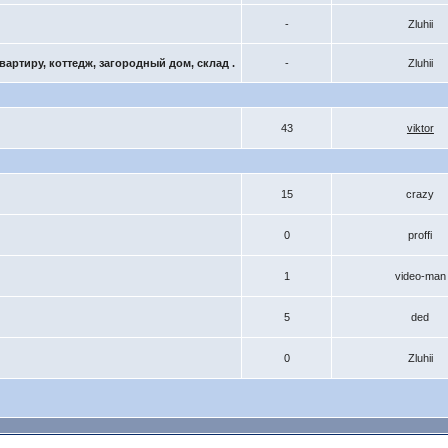
-
Zluhii
ртиру, коттедж, загородный дом, склад .
-
Zluhii
43
viktor
15
crazy
0
proffi
1
video-man
5
ded
0
Zluhii