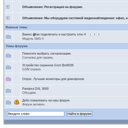
Объявление: Регистрация на форуме.
Объявление: Мы оборудуем системой видеонаблюдения: офис, ква
Важные темы
Важно:
Как подключить и настроить sms-4
1
2
3
Модуль SMS-4
Темы форума
Помогите выбрать сигнализацию.
Сигналка для гаража.
Устройство охранное Gsm Bm8038
GSM охрана
Опрос:
Лучшие мониторы для домофонов
Pandora DXL 3000
Обсудим.
Добо пожаловать на наш форум.
Форум активен.