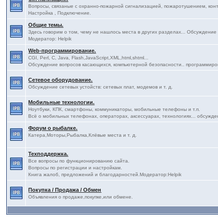
Вопросы, связаные с охранно-пожарной сигнализацией, пожаротушением, конт
Настройка , Подключение.
Общие темы.
Здесь говорим о том, чему не нашлось места в других разделах... Обсуждение
Модератор: Helpik
Web-программирование.
CGI, Perl, C, Java, Flash,JavaScript,XML,html,shtml...
Обсуждение вопросов касающихся, компьютерной безопасности.. программиро
Сетевое оборудование.
Обсуждение сетевых устойств: сетевых плат, модемов и т. д.
Мобильные технологии.
Ноутбуки, КПК, смартфоны, коммуникаторы, мобильные телефоны и т.п.
Всё о мобильных телефонах, операторах, аксессуарах, технологиях... обсужде
Форум о рыбалке.
Катера,Моторы,Рыбалка,Клёвые места и т. д.
Техподдержка.
Все вопросы по функционированию сайта.
Вопросы по регистрации и настройкам.
Книга жалоб, предложений и благодарностей.Модератор:Helpik
Покупка / Продажа / Обмен
Объявления о продаже,покупке,или обмене.