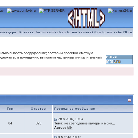
алендарь
Контакт. forum.comkvb.ru forum.kamera24.ru forum.kater78.ru.
вильно выбрать оборудование; составим проектно-сметную
видеокамер в помещении; выполним частичный или капитальный
Тем
Ответов
Последнее сообщение
28.8.2016, 10:04
84
325
Тема:
не совподение камеры и мони...
Автор:
lelik
9.5.2016, 18:15