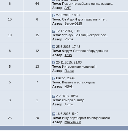
6
64
Тема:
Помогите выбрать сигнализацию.
Автор:
ANT
27.6.2016, 19:57
10
6
Тема:
От А до Я для туристов и те...
Автор:
Sergey0925
12.12.2014, 1:16
10
15
Тема:
Что лучше Html(5 скорее все...
Автор:
Romik
25.5.2016, 17:43
8
12
Тема:
Форум.Сетевое оборудование.
Автор:
Triss
25.11.2015, 21:03
5
13
Тема:
Интересные новинки!!!
Автор:
Павел
Вчера, 23:46
5
7
Тема:
Клёвые места судака.
Автор:
ИВАН
2.2.2013, 18:57
3
1
Тема:
камера з. вида
Автор:
Антон
16.6.2016, 5:49
25
20
Тема:
Ищу партнером по видеонаблю...
Автор:
makxim888