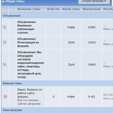
Опции форума
Общие темы.
Название темы
Ответов
Автор темы
Просмотров
После
Объявления
Объявление:
Внимание
--
-
Helpik
11965
публикации
Посл. 
ссылок.
Объявление:
--
Регистрация на
-
Zluhii
14410
Посл. 
форуме.
Объявление: Мы
оборудуем
системой
видеонаблюдения:
--
-
Zluhii
14800
офис, квартиру,
Посл. 
коттедж,
загородный дом,
склад .
Важные темы
Важно:
Вопросы по
работе сайта
25.2.20
форума.
0
Helpik
8 401
Посл. 
Всё что связано
сайтом ,форумом.
Темы форума