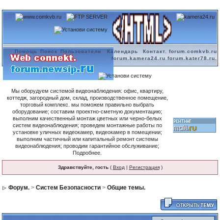
Помощь
Поиск
Пользователи
Календарь
Контакт. forum.comkvb.ru
forum.kamera24.ru forum.kater78.ru.
Мы оборудуем системой видеонаблюдения: офис, квартиру,
коттедж, загородный дом, склад, производственное помещение,
торговый комплекс. мы поможем правильно выбрать
оборудование; составим проектно-сметную документацию;
выполним качественный монтаж цветных или черно-белых
систем видеонаблюдения; проведем монтажные работы по
установке уличных видеокамер, видеокамер в помещении;
выполним частичный или капитальный ремонт системы
видеонаблюдения; проводим гарантийное обслуживание;
Подробнее.
Здравствуйте, гость
(
Вход
|
Регистрация
)
Форум.
>
Систем Безопасности
>
Общие темы.