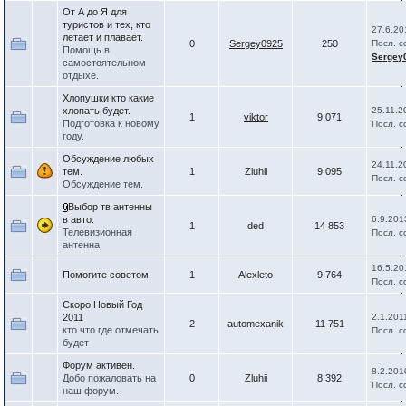
От А до Я для
туристов и тех, кто
27.6.20
летает и плавает.
0
Sergey0925
250
Посл. 
Помощь в
Sergey
самостоятельном
отдыхе.
Хлопушки кто какие
хлопать будет.
25.11.2
1
viktor
9 071
Подготовка к новому
Посл. 
году.
Обсуждение любых
24.11.2
тем.
1
Zluhii
9 095
Посл. 
Обсуждение тем.
Выбор тв антенны
в авто.
6.9.201
1
ded
14 853
Телевизионная
Посл. 
антенна.
16.5.20
Помогите советом
1
Alexleto
9 764
Посл. 
Скоро Новый Год
2011
2.1.201
2
automexanik
11 751
кто что где отмечать
Посл. 
будет
Форум активен.
8.2.201
Добо пожаловать на
0
Zluhii
8 392
Посл. 
наш форум.