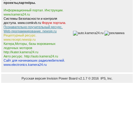
проекты,партнёры.
Информационный портал. Инструкции.
www.kamera24.ru
Системы Безопасности и контроля
доступа. www.comkvb.ru
Форум портала.
Познавательно-поучительный ресурс.
Web-программирование. newsip.ru
Рецептурный ресурс.
www.recept.newsip.ru
Катера,Моторы, базы ворованных
лодочных моторов
http://kater.kamera24.ru
Авто ресурс. http://auto.kamera24.ru
Сайт для начинаюших радиолюбителей.
www.electronics.kamera24.ru
Русская версия Invision Power Board v2.1.7 © 2016 IPS, Inc.