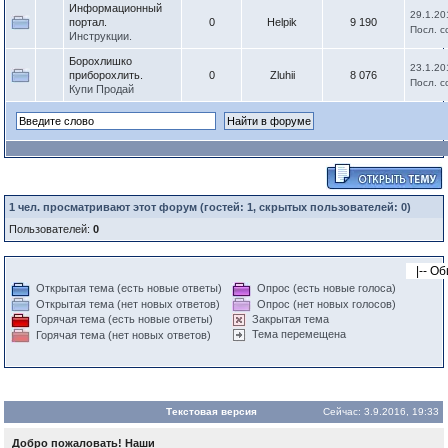
Информационный
29.1.20
портал.
0
Helpik
9 190
Посл. 
Инструкции.
Борохлишко
23.1.20
приборохлить.
0
Zluhii
8 076
Посл. 
Купи Продай
1
чел. просматривают этот форум (гостей: 1, скрытых пользователей: 0)
Пользователей:
0
Открытая тема (есть новые ответы)
Опрос (есть новые голоса)
Открытая тема (нет новых ответов)
Опрос (нет новых голосов)
Горячая тема (есть новые ответы)
Закрытая тема
Тема перемещена
Горячая тема (нет новых ответов)
Текстовая версия
Сейчас: 3.9.2016, 19:33
Добро пожаловать! Наши