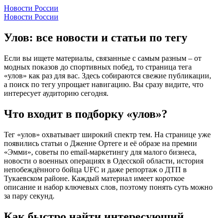
Новости России
Новости России
Улов: все новости и статьи по тегу
Если вы ищете материалы, связанные с самым разным – от
модных показов до спортивных побед, то страница тега
«улов» как раз для вас. Здесь собираются свежие публикации,
а поиск по тегу упрощает навигацию. Вы сразу видите, что
интересует аудиторию сегодня.
Что входит в подборку «улов»?
Тег «улов» охватывает широкий спектр тем. На странице уже
появились статьи о Дженне Ортеге и её образе на премии
«Эмми», советы по email‑маркетингу для малого бизнеса,
новости о военных операциях в Одесской области, история
непобеждённого бойца UFC и даже репортаж о ДТП в
Тукаевском районе. Каждый материал имеет короткое
описание и набор ключевых слов, поэтому понять суть можно
за пару секунд.
Как быстро найти интересующий