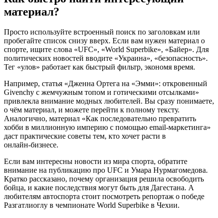
материал?
Просто используйте встроенный поиск по заголовкам или
пробегайте список снизу вверх. Если вам нужен материал о
спорте, ищите слова «UFC», «World Superbike», «Байер». Для
политических новостей вводите «Украина», «безопасность».
Тег «улов» работает как быстрый фильтр, экономя время.
Например, статья «Дженна Ортега на «Эмми»: откровенный
Givenchy с жемчужным топом и готическими отсылками»
привлекла внимание модных любителей. Вы сразу понимаете,
о чём материал, и можете перейти к полному тексту.
Аналогично, материал «Как последовательно превратить
хобби в миллионную империю с помощью email‑маркетинга»
даст практические советы тем, кто хочет расти в
онлайн‑бизнесе.
Если вам интересны новости из мира спорта, обратите
внимание на публикацию про UFC и Умара Нурмагомедова.
Кратко рассказано, почему организация решила освободить
бойца, и какие последствия могут быть для Дагестана. А
любителям автоспорта стоит посмотреть репортаж о победе
Разгатлиоглу в чемпионате World Superbike в Чехии.