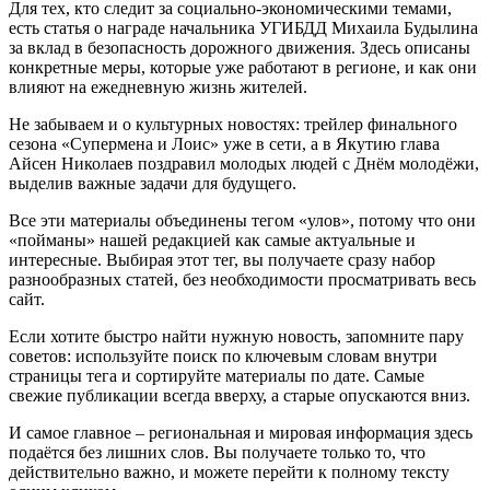
Для тех, кто следит за социально‑экономическими темами,
есть статья о награде начальника УГИБДД Михаила Будылина
за вклад в безопасность дорожного движения. Здесь описаны
конкретные меры, которые уже работают в регионе, и как они
влияют на ежедневную жизнь жителей.
Не забываем и о культурных новостях: трейлер финального
сезона «Супермена и Лоис» уже в сети, а в Якутию глава
Айсен Николаев поздравил молодых людей с Днём молодёжи,
выделив важные задачи для будущего.
Все эти материалы объединены тегом «улов», потому что они
«пойманы» нашей редакцией как самые актуальные и
интересные. Выбирая этот тег, вы получаете сразу набор
разнообразных статей, без необходимости просматривать весь
сайт.
Если хотите быстро найти нужную новость, запомните пару
советов: используйте поиск по ключевым словам внутри
страницы тега и сортируйте материалы по дате. Самые
свежие публикации всегда вверху, а старые опускаются вниз.
И самое главное – региональная и мировая информация здесь
подаётся без лишних слов. Вы получаете только то, что
действительно важно, и можете перейти к полному тексту